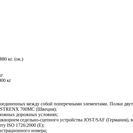
0 кг. (ок.)
кг
000 кг
я, соединенных между собой поперечными элементами. Полки дв
ли STRENX 700MС (Швеция);
сложных дорожных условиях;
кворнем седельно-сцепного устройства JOST/SAF (Германия), в
у ISO 1726:2000 (E);
истрационного номера;