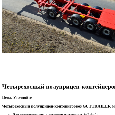
Четырехосный полуприцеп-контейнеро
Цена: Уточняйте
Четырехосный полуприцеп-контейнеровоз GUTTRAILER мо
Для эксплуатации с двухосным тягачом 4х2,6х2;