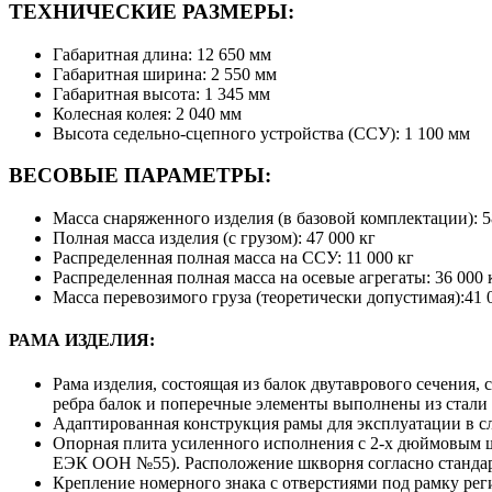
ТЕХНИЧЕСКИЕ РАЗМЕРЫ:
Габаритная длина: 12 650 мм
Габаритная ширина: 2 550 мм
Габаритная высота: 1 345 мм
Колесная колея: 2 040 мм
Высота седельно-сцепного устройства (ССУ): 1 100 мм
ВЕСОВЫЕ ПАРАМЕТРЫ:
Масса снаряженного изделия (в базовой комплектации): 588
Полная масса изделия (с грузом): 47 000 кг
Распределенная полная масса на ССУ: 11 000 кг
Распределенная полная масса на осевые агрегаты: 36 000 
Масса перевозимого груза (теоретически допустимая):41 
РАМА ИЗДЕЛИЯ:
Рама изделия, состоящая из балок двутаврового сечени
ребра балок и поперечные элементы выполнены из ста
Адаптированная конструкция рамы для эксплуатации в 
Опорная плита усиленного исполнения с 2-х дюймовым ш
ЕЭК ООН №55). Расположение шкворня согласно стандарт
Крепление номерного знака с отверстиями под рамку рег