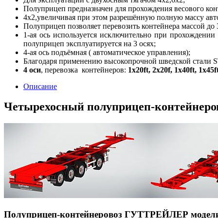
Полуприцеп предназначен для прохождения весового контр
4х2,увеличивая при этом разрешённую полную массу авто
Полуприцеп позволяет перевозить контейнера массой до 30
1-ая ось используется исключительно при прохождении
полуприцеп эксплуатируется на 3 осях;
4-ая ось подъёмная ( автоматическое управления);
Благодаря применению высокопрочной шведской стали S
4 оси
, перевозка контейнеров:
1х20ft, 2х20f, 1х40ft, 1х45
Описание
Четырехосный полуприцеп-контейнеро
Полуприцеп-контейнеровоз ГУТТРЕЙЛЕР модели 