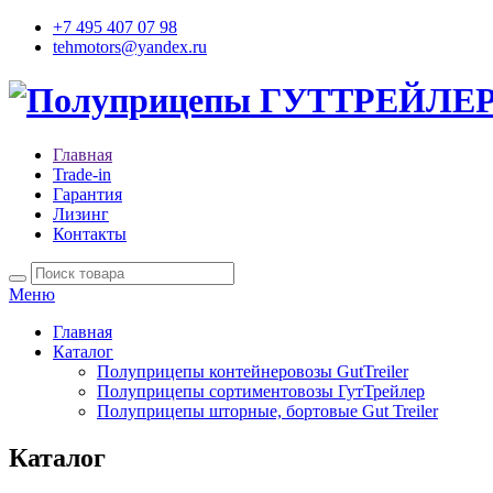
+7 495 407 07 98
tehmotors@yandex.ru
Главная
Trade-in
Гарантия
Лизинг
Контакты
Меню
Главная
Каталог
Полуприцепы контейнеровозы GutTreiler
Полуприцепы сортиментовозы ГутТрейлер
Полуприцепы шторные, бортовые Gut Treiler
Каталог