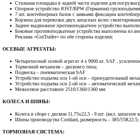
Стальная площадка в задней части изделия для погрузки/
Опорное устройство JOST/BPW (Германия) грузоподъемно
7 шт. контейнерных балок с замками фиксации контейнер
Корзина для перевозки двух запасных колес смонтированн
Заднее выдвижное противоподкатное устройство выполне
Боковые противоподкатные устройства выполнены из ан
Реклама «GutTrailer» по обе стороны изделия;
ОСЕВЫЕ АГРЕГАТЫ:
Четырехосный осевой агрегат 4 х 9000 кг. SAF , усилен
Тормозной механизм – дисковго типа;
Подвеска – пневматическая SAF
Устройство подъема оси 1-ой оси – принудительный меха
Устройство подъема оси 2-ой оси – автоматический меха
Межосевое расстояние 2510/1360/1360 мм
КОЛЕСА И ШИНЫ:
Колеса в сборе с диском 11,75х22,5 - 9 шт. (вкл. запасное к
Шины производства Сordiant, размерность – 385/55R22.5;
ТОРМОЗНАЯ СИСТЕМА: