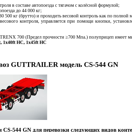
оля в составе автопоезда с тягачом с колёсной формулой;
поезда до 44 000 кг;
 500 кг (брутто) и проходить весовой контроль как по полной ма
 весового контроля, управляется при помощи кнопки, установ
TRENX 700 (Предел прочности ≥700 Мпа.) полуприцеп имеет ми
ft, 1х40ft HC, 1х45ft HC
воз GUTTRAILER модель CS-544 GN
CS-544 GN для перевозки следующих видов конте