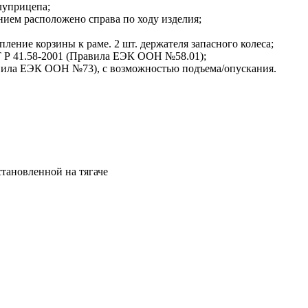
луприцепа;
ием расположено справа по ходу изделия;
ление корзины к раме. 2 шт. держателя запасного колеса;
Т Р 41.58-2001 (Правила ЕЭК ООН №58.01);
авила ЕЭК ООН №73), с возможностью подъема/опускания.
тановленной на тягаче