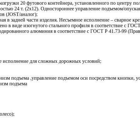
разгрузки 20 футового контейнера, установленного по центру по
стью 24 т. (2х12). Одностороннее управление подъемом/опускан
ов (JOST/аналог);
ая в задней части изделия. Несъемное исполнение – сварное креп
но в виде изогнутого стального профиля в соответствие с ГОС
одированного алюминия в соответствие с ГОСТ Р 41.73-99 (Пр
ное исполнение для сложных дорожных условий;
низм подъема ,управление подъемом оси посредством кнопки, ус
низм подъема
олесо);